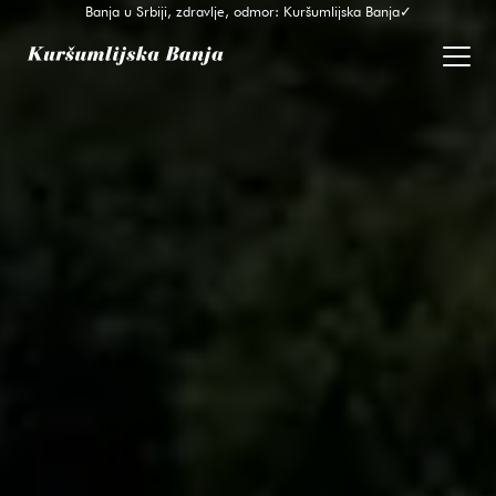
Banja u Srbiji, zdravlje, odmor: Kuršumlijska Banja✓