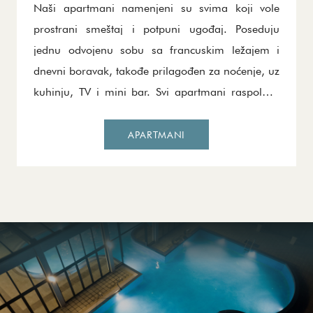
Naši apartmani namenjeni su svima koji vole
prostrani smeštaj i potpuni ugođaj. Poseduju
jednu odvojenu sobu sa francuskim ležajem i
dnevni boravak, takođe prilagođen za noćenje, uz
kuhinju, TV i mini bar. Svi apartmani raspolažu
fenom i paketom kozmetike, pa Vam je dovoljno
da na odmor ponesete samo dobro raspoloženje.
APARTMANI