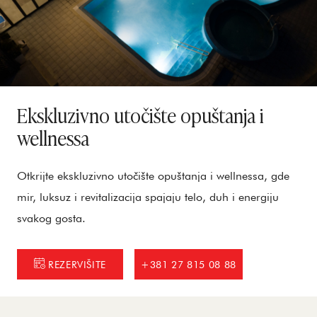
Ekskluzivno utočište opuštanja i
wellnessa
Otkrijte ekskluzivno utočište opuštanja i wellnessa, gde
mir, luksuz i revitalizacija spajaju telo, duh i energiju
svakog gosta.
REZERVIŠITE
+381 27 815 08 88