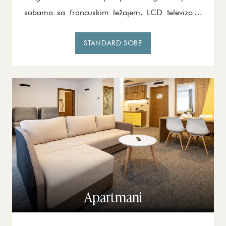
sobama sa francuskim ležajem. LCD televizor i
mini bar su prateći deo svih standard soba, a uz
ostale sadržaje pružiće Vam toplinu i udoban
STANDARD SOBE
odmor.
Apartmani