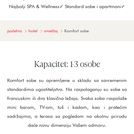
Najbolji SPA & Wellness✓ Standard sobe i apartmani✓
početna
hotel
smeštaj
Komfort sobe
Kapacitet: 1-3 osobe
Komfort sobe su opremljene u skladu sa savremenim
standardima ugostiteljstva. Na raspolaganju su sobe sa
francuskim ili dva klasična ležaja. Svaka soba raspolaže
mini barom, TV-om, tuš i kadom, kao i pratećim
sadržajima, a terasa sa pogledom na okolnu prirodu
daće novu dimenziju Vašem odmoru.