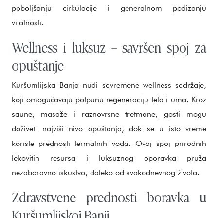
poboljšanju cirkulacije i generalnom podizanju
vitalnosti.
Wellness i luksuz – savršen spoj za
opuštanje
Kuršumlijska Banja nudi savremene wellness sadržaje,
koji omogućavaju potpunu regeneraciju tela i uma. Kroz
saune, masaže i raznovrsne tretmane, gosti mogu
doživeti najviši nivo opuštanja, dok se u isto vreme
koriste prednosti termalnih voda. Ovaj spoj prirodnih
lekovitih resursa i luksuznog oporavka pruža
nezaboravno iskustvo, daleko od svakodnevnog života.
Zdravstvene prednosti boravka u
Kuršumlijskoj Banji