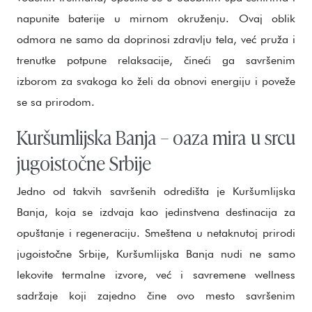
napunite baterije u mirnom okruženju. Ovaj oblik
odmora ne samo da doprinosi zdravlju tela, već pruža i
trenutke potpune relaksacije, čineći ga savršenim
izborom za svakoga ko želi da obnovi energiju i poveže
se sa prirodom.
Kuršumlijska Banja – oaza mira u srcu
jugoistočne Srbije
Jedno od takvih savršenih odredišta je Kuršumlijska
Banja, koja se izdvaja kao jedinstvena destinacija za
opuštanje i regeneraciju. Smeštena u netaknutoj prirodi
jugoistočne Srbije, Kuršumlijska Banja nudi ne samo
lekovite termalne izvore, već i savremene wellness
sadržaje koji zajedno čine ovo mesto savršenim