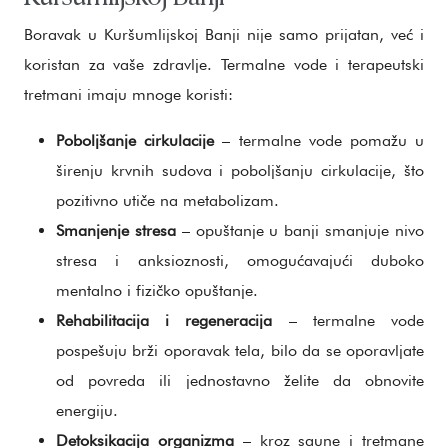
Boravak u Kuršumlijskoj Banji nije samo prijatan, već i
koristan za vaše zdravlje. Termalne vode i terapeutski
tretmani imaju mnoge koristi:
Poboljšanje cirkulacije
– termalne vode pomažu u
širenju krvnih sudova i poboljšanju cirkulacije, što
pozitivno utiče na metabolizam.
Smanjenje stresa
– opuštanje u banji smanjuje nivo
stresa i anksioznosti, omogućavajući duboko
mentalno i fizičko opuštanje.
Rehabilitacija i regeneracija
– termalne vode
pospešuju brži oporavak tela, bilo da se oporavljate
od povreda ili jednostavno želite da obnovite
energiju.
Detoksikacija organizma
– kroz saune i tretmane