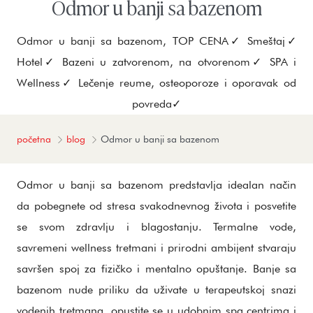
Odmor u banji sa bazenom
Odmor u banji sa bazenom, TOP CENA✓ Smeštaj✓
Hotel✓ Bazeni u zatvorenom, na otvorenom✓ SPA i
Wellness✓ Lečenje reume, osteoporoze i oporavak od
povreda✓
početna
blog
Odmor u banji sa bazenom
Odmor u banji sa bazenom predstavlja idealan način
da pobegnete od stresa svakodnevnog života i posvetite
se svom zdravlju i blagostanju. Termalne vode,
savremeni wellness tretmani i prirodni ambijent stvaraju
savršen spoj za fizičko i mentalno opuštanje. Banje sa
bazenom nude priliku da uživate u terapeutskoj snazi
vodenih tretmana, opustite se u udobnim spa centrima i