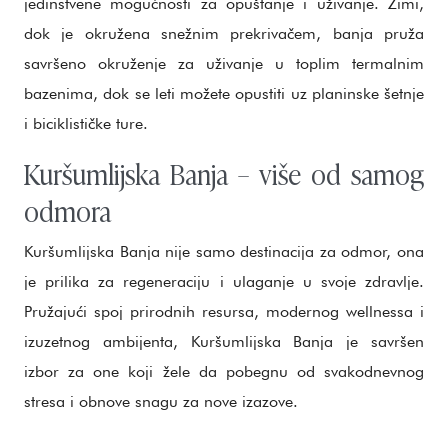
jedinstvene mogućnosti za opuštanje i uživanje. Zimi,
dok je okružena snežnim prekrivačem, banja pruža
savršeno okruženje za uživanje u toplim termalnim
bazenima, dok se leti možete opustiti uz planinske šetnje
i biciklističke ture.
Kuršumlijska Banja – više od samog
odmora
Kuršumlijska Banja nije samo destinacija za odmor, ona
je prilika za regeneraciju i ulaganje u svoje zdravlje.
Pružajući spoj prirodnih resursa, modernog wellnessa i
izuzetnog ambijenta, Kuršumlijska Banja je savršen
izbor za one koji žele da pobegnu od svakodnevnog
stresa i obnove snagu za nove izazove.