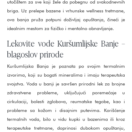
utočištem za sve koji žele da pobegnu od svakodnevnih
briga. Uz prelepe bazene i vrhunske wellness tretmane,
ova banja pruža potpuni doživljaj opuštanja, čineći je
idealnim mestom za fizičko i mentalno obnavljanje.
Lekovite vode Kuršumlijske Banje –
blagoslov prirode
Kuršumlijska Banja je poznata po svojim termalnim
izvorima, koji su bogati mineralima i imaju terapeutska
svojstva. Voda u banji je savršen prirodni lek za brojne
zdravstvene probleme, uključujući poremećaje u
cirkulaciji, bolesti zglobova, reumatske tegobe, kao i
probleme sa kožom i disajnim putevima. Korišćenje
termalnih voda, bilo u vidu kupki u bazenima ili kroz
terapeutske tretmane, doprinosi dubokom opuštanju,