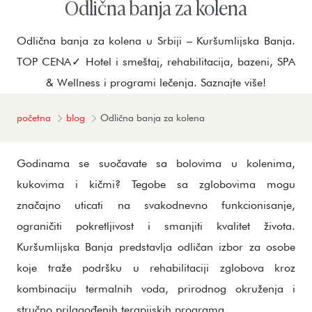
Odlična banja za kolena
Odlična banja za kolena u Srbiji – Kuršumlijska Banja.
TOP CENA✓ Hotel i smeštaj, rehabilitacija, bazeni, SPA
& Wellness i programi lečenja. Saznajte više!
početna
blog
Odlična banja za kolena
Godinama se suočavate sa bolovima u kolenima,
kukovima i kičmi? Tegobe sa zglobovima mogu
značajno uticati na svakodnevno funkcionisanje,
ograničiti pokretljivost i smanjiti kvalitet života.
Kuršumlijska Banja predstavlja odličan izbor za osobe
koje traže podršku u rehabilitaciji zglobova kroz
kombinaciju termalnih voda, prirodnog okruženja i
stručno prilagođenih terapijskih programa.