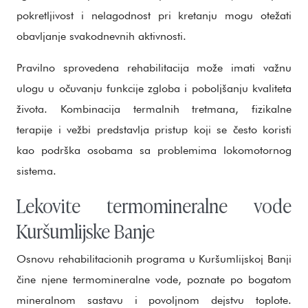
pokretljivost i nelagodnost pri kretanju mogu otežati
obavljanje svakodnevnih aktivnosti.
Pravilno sprovedena rehabilitacija može imati važnu
ulogu u očuvanju funkcije zgloba i poboljšanju kvaliteta
života. Kombinacija termalnih tretmana, fizikalne
terapije i vežbi predstavlja pristup koji se često koristi
kao podrška osobama sa problemima lokomotornog
sistema.
Lekovite termomineralne vode
Kuršumlijske Banje
Osnovu rehabilitacionih programa u Kuršumlijskoj Banji
čine njene termomineralne vode, poznate po bogatom
mineralnom sastavu i povoljnom dejstvu toplote.