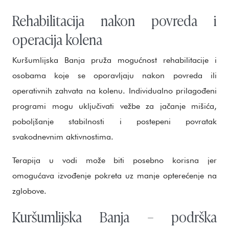
Rehabilitacija nakon povreda i
operacija kolena
Kuršumlijska Banja pruža mogućnost rehabilitacije i
osobama koje se oporavljaju nakon povreda ili
operativnih zahvata na kolenu. Individualno prilagođeni
programi mogu uključivati vežbe za jačanje mišića,
poboljšanje stabilnosti i postepeni povratak
svakodnevnim aktivnostima.
Terapija u vodi može biti posebno korisna jer
omogućava izvođenje pokreta uz manje opterećenje na
zglobove.
Kuršumlijska Banja – podrška