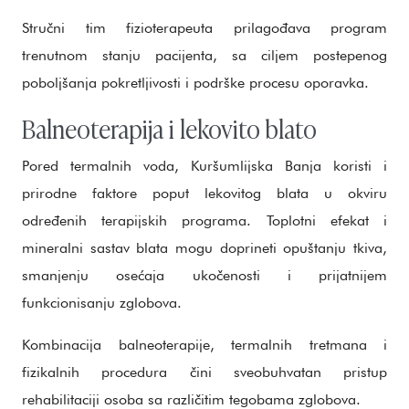
Stručni tim fizioterapeuta prilagođava program
trenutnom stanju pacijenta, sa ciljem postepenog
poboljšanja pokretljivosti i podrške procesu oporavka.
Balneoterapija i lekovito blato
Pored termalnih voda, Kuršumlijska Banja koristi i
prirodne faktore poput lekovitog blata u okviru
određenih terapijskih programa. Toplotni efekat i
mineralni sastav blata mogu doprineti opuštanju tkiva,
smanjenju osećaja ukočenosti i prijatnijem
funkcionisanju zglobova.
Kombinacija balneoterapije, termalnih tretmana i
fizikalnih procedura čini sveobuhvatan pristup
rehabilitaciji osoba sa različitim tegobama zglobova.