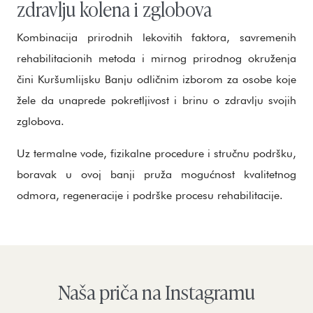
zdravlju kolena i zglobova
Kombinacija prirodnih lekovitih faktora, savremenih
rehabilitacionih metoda i mirnog prirodnog okruženja
čini Kuršumlijsku Banju odličnim izborom za osobe koje
žele da unaprede pokretljivost i brinu o zdravlju svojih
zglobova.
Uz termalne vode, fizikalne procedure i stručnu podršku,
boravak u ovoj banji pruža mogućnost kvalitetnog
odmora, regeneracije i podrške procesu rehabilitacije.
Naša priča na Instagramu