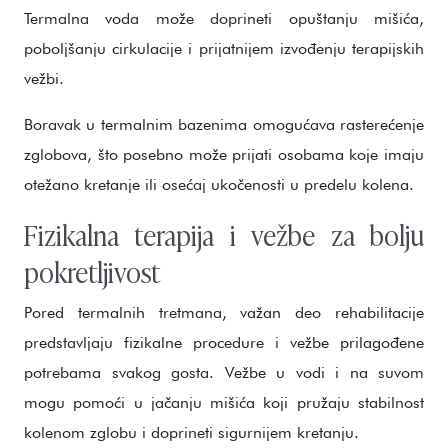
Termalna voda može doprineti opuštanju mišića,
poboljšanju cirkulacije i prijatnijem izvođenju terapijskih
vežbi.
Boravak u termalnim bazenima omogućava rasterećenje
zglobova, što posebno može prijati osobama koje imaju
otežano kretanje ili osećaj ukočenosti u predelu kolena.
Fizikalna terapija i vežbe za bolju
pokretljivost
Pored termalnih tretmana, važan deo rehabilitacije
predstavljaju fizikalne procedure i vežbe prilagođene
potrebama svakog gosta. Vežbe u vodi i na suvom
mogu pomoći u jačanju mišića koji pružaju stabilnost
kolenom zglobu i doprineti sigurnijem kretanju.