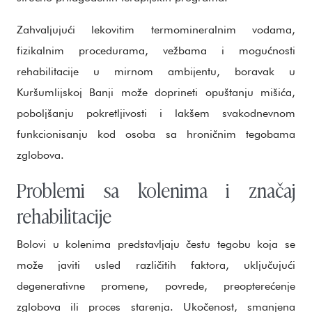
Zahvaljujući lekovitim termomineralnim vodama,
fizikalnim procedurama, vežbama i mogućnosti
rehabilitacije u mirnom ambijentu, boravak u
Kuršumlijskoj Banji može doprineti opuštanju mišića,
poboljšanju pokretljivosti i lakšem svakodnevnom
funkcionisanju kod osoba sa hroničnim tegobama
zglobova.
Problemi sa kolenima i značaj
rehabilitacije
Bolovi u kolenima predstavljaju čestu tegobu koja se
može javiti usled različitih faktora, uključujući
degenerativne promene, povrede, preopterećenje
zglobova ili proces starenja. Ukočenost, smanjena