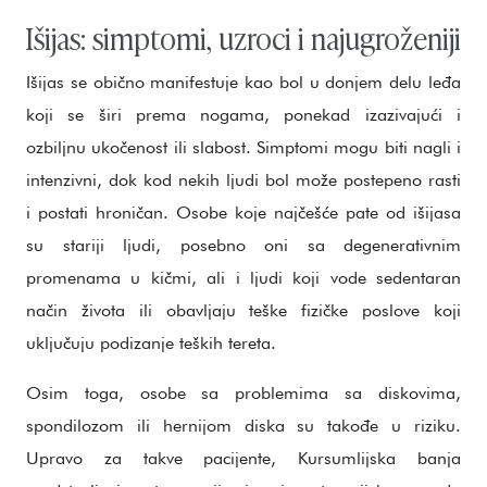
Išijas: simptomi, uzroci i najugroženiji
Išijas se obično manifestuje kao bol u donjem delu leđa
koji se širi prema nogama, ponekad izazivajući i
ozbiljnu ukočenost ili slabost. Simptomi mogu biti nagli i
intenzivni, dok kod nekih ljudi bol može postepeno rasti
i postati hroničan. Osobe koje najčešće pate od išijasa
su stariji ljudi, posebno oni sa degenerativnim
promenama u kičmi, ali i ljudi koji vode sedentaran
način života ili obavljaju teške fizičke poslove koji
uključuju podizanje teških tereta.
Osim toga, osobe sa problemima sa diskovima,
spondilozom ili hernijom diska su takođe u riziku.
Upravo za takve pacijente, Kursumlijska banja