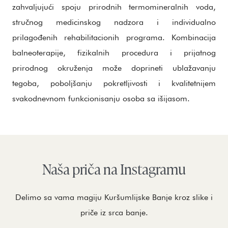
zahvaljujući spoju prirodnih termomineralnih voda,
stručnog medicinskog nadzora i individualno
prilagođenih rehabilitacionih programa. Kombinacija
balneoterapije, fizikalnih procedura i prijatnog
prirodnog okruženja može doprineti ublažavanju
tegoba, poboljšanju pokretljivosti i kvalitetnijem
svakodnevnom funkcionisanju osoba sa išijasom.
Naša priča na Instagramu
Delimo sa vama magiju Kuršumlijske Banje kroz slike i
priče iz srca banje.