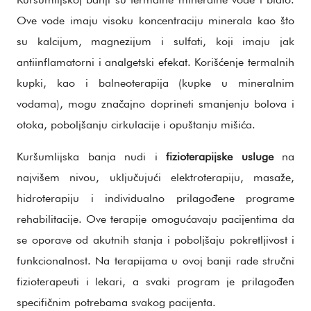
Ove vode imaju visoku koncentraciju minerala kao što
su kalcijum, magnezijum i sulfati, koji imaju jak
antiinflamatorni i analgetski efekat. Korišćenje termalnih
kupki, kao i balneoterapija (kupke u mineralnim
vodama), mogu značajno doprineti smanjenju bolova i
otoka, poboljšanju cirkulacije i opuštanju mišića.
Kuršumlijska banja nudi i
fizioterapijske usluge
na
najvišem nivou, uključujući elektroterapiju, masaže,
hidroterapiju i individualno prilagođene programe
rehabilitacije. Ove terapije omogućavaju pacijentima da
se oporave od akutnih stanja i poboljšaju pokretljivost i
funkcionalnost. Na terapijama u ovoj banji rade stručni
fizioterapeuti i lekari, a svaki program je prilagođen
specifičnim potrebama svakog pacijenta.