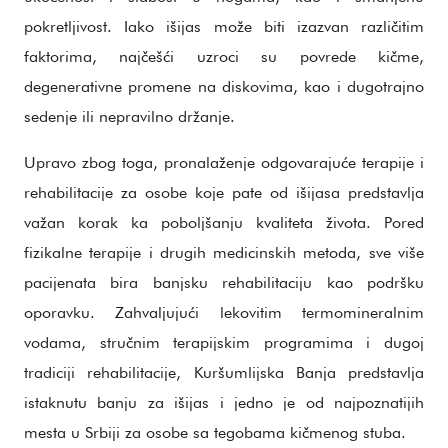
pokretljivost. Iako išijas može biti izazvan različitim
faktorima, najčešći uzroci su povrede kičme,
degenerativne promene na diskovima, kao i dugotrajno
sedenje ili nepravilno držanje.
Upravo zbog toga, pronalaženje odgovarajuće terapije i
rehabilitacije za osobe koje pate od išijasa predstavlja
važan korak ka poboljšanju kvaliteta života. Pored
fizikalne terapije i drugih medicinskih metoda, sve više
pacijenata bira banjsku rehabilitaciju kao podršku
oporavku. Zahvaljujući lekovitim termomineralnim
vodama, stručnim terapijskim programima i dugoj
tradiciji rehabilitacije, Kuršumlijska Banja predstavlja
istaknutu banju za išijas i jedno je od najpoznatijih
mesta u Srbiji za osobe sa tegobama kičmenog stuba.