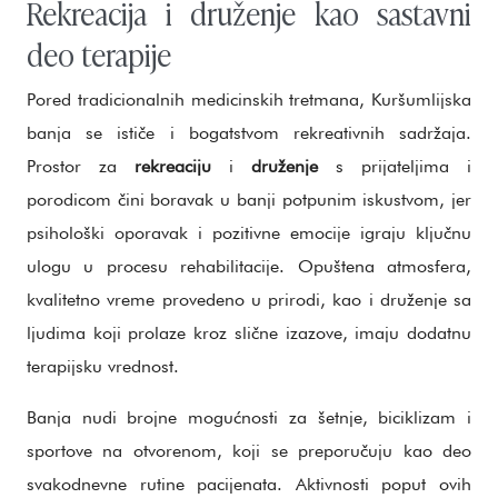
Rekreacija i druženje kao sastavni
deo terapije
Pored tradicionalnih medicinskih tretmana, Kuršumlijska
banja se ističe i bogatstvom rekreativnih sadržaja.
Prostor za
rekreaciju
i
druženje
s prijateljima i
porodicom čini boravak u banji potpunim iskustvom, jer
psihološki oporavak i pozitivne emocije igraju ključnu
ulogu u procesu rehabilitacije. Opuštena atmosfera,
kvalitetno vreme provedeno u prirodi, kao i druženje sa
ljudima koji prolaze kroz slične izazove, imaju dodatnu
terapijsku vrednost.
Banja nudi brojne mogućnosti za šetnje, biciklizam i
sportove na otvorenom, koji se preporučuju kao deo
svakodnevne rutine pacijenata. Aktivnosti poput ovih