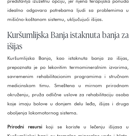
predstavlja izuzetnu opciju, jer njena terapijska ponuda
idealno odgovara potrebama ljudi sa problemima u
mišićno-koštanom sistemu, uključujući išijas.
Kuršumlijska Banja istaknuta banja za
išijas
Kuršumlijska Banja, kao istaknuta banja za išijas,
prepoznata je po lekovitim termomineralnim izvorima,
savremenim rehabilitacionim programima i stručnom
medicinskom timu. Smeštena u mirnom prirodnom
okruženju, pruža odlične uslove za rehabilitaciju osoba
koje imaju bolove u donjem delu leđa, išijas i druga
oboljenja lokomotornog sistema.
Prirodni resursi
koji se koriste u lečenju išijasa u
Kuršumlijskoj banji su termalne mineralne vode i blato.