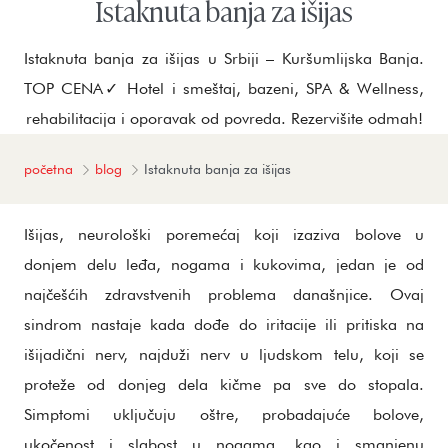
Istaknuta banja za išijas
Istaknuta banja za išijas u Srbiji – Kuršumlijska Banja.
TOP CENA✓ Hotel i smeštaj, bazeni, SPA & Wellness,
rehabilitacija i oporavak od povreda. Rezervišite odmah!
početna
blog
Istaknuta banja za išijas
Išijas, neurološki poremećaj koji izaziva bolove u
donjem delu leđa, nogama i kukovima, jedan je od
najčešćih zdravstvenih problema današnjice. Ovaj
sindrom nastaje kada dođe do iritacije ili pritiska na
išijadični nerv, najduži nerv u ljudskom telu, koji se
proteže od donjeg dela kičme pa sve do stopala.
Simptomi uključuju oštre, probadajuće bolove,
ukočenost i slabost u nogama, kao i smanjenu