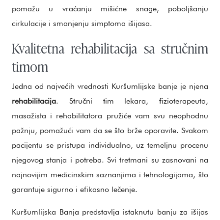
pomažu u vraćanju mišićne snage, poboljšanju
cirkulacije i smanjenju simptoma išijasa.
Kvalitetna rehabilitacija sa stručnim
timom
Jedna od najvećih vrednosti Kuršumlijske banje je njena
rehabilitacija
. Stručni tim lekara, fizioterapeuta,
masažista i rehabilitatora pružiće vam svu neophodnu
pažnju, pomažući vam da se što brže oporavite. Svakom
pacijentu se pristupa individualno, uz temeljnu procenu
njegovog stanja i potreba. Svi tretmani su zasnovani na
najnovijim medicinskim saznanjima i tehnologijama, što
garantuje sigurno i efikasno lečenje.
Kuršumlijska Banja predstavlja istaknutu banju za išijas