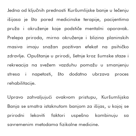
Jedna od ključnih prednosti Kuršumlijske banje u lečenju
išijasa je što pored medicinske terapije, pacijentima
pruža i okruženje koje podstiče mentalni oporavak.
Prelepa priroda, mirno okruženje i blizina planinskih
masiva imaju snažan pozitivan efekat na psihičko
zdravlje. Opuštanje u prirodi, šetnje kroz šumske staze i
rekreacija na svežem vazduhu pomažu u smanjenju
stresa i napetosti, što dodatno ubrzava proces
rehabilitacije.
Upravo zahvaljujući ovakvom pristupu, Kuršumlijska
Banja se smatra istaknutom banjom za išijas, u kojoj se
prirodni lekoviti faktori uspešno kombinuju sa
savremenim metodama fizikalne medicine.